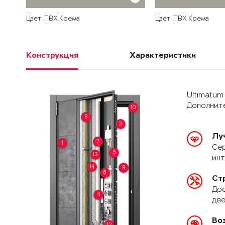
Цвет: ПВХ Крема
Цвет: ПВХ Крема
Конструкция
Характеристики
Ultimatum
Дополните
10
8
3
Лу
7
1
Сер
5
13
ин
14
9
6
Ст
Дос
4
две
Во
12