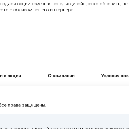
годаря опции «сменная панель» дизайн легко обновить, не
сте с обликом вашего интерьера.
и и акции
О компании
Условия во
Все права защищены.
льно информационный характер и ни при каких условиях н