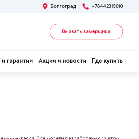
Волгоград
+78442319010
Вызвать замерщика
 и гарантии
Акции и новости
Где купить
!
ремиум-класса. Все модели разработаны с учетом