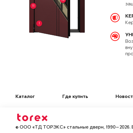
защ
11
КЕ
Кер
1
УН
Воз
вну
про
Каталог
Где купить
Новост
© ООО «ТД ТОРЭКС» стальные двери, 1990—2026. 