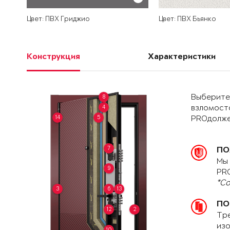
Цвет: ПВХ Гриджио
Цвет: ПВХ Бьянко
Конструкция
Характеристики
Выберите 
8
4
взломост
14
5
PROдолже
7
ПО
Мы 
9
PRO
*Со
3
6
13
ПО
12
2
Тре
изо
10