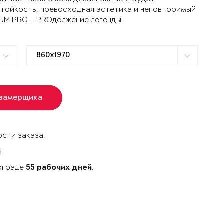
стойкость, превосходная эстетика и неповторимый
TUM PRO – PROдолжение легенды.
 замерщика
сти заказа.
й
гограде
.
55 рабочих дней