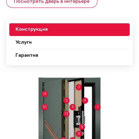
Посмотреть дверь в интерьере
Конструкция
Услуги
Гарантия
3
14
5
4
10
6
2
13
8
9