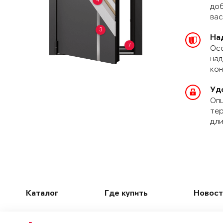
доб
вас
3
На
7
Осо
над
кон
Уд
Опц
тер
дли
Каталог
Где купить
Новост