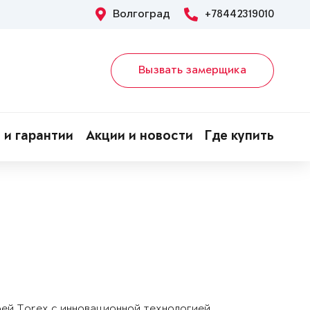
Волгоград
+78442319010
Вызвать замерщика
 и гарантии
Акции и новости
Где купить
рей Torex с инновационной технологией