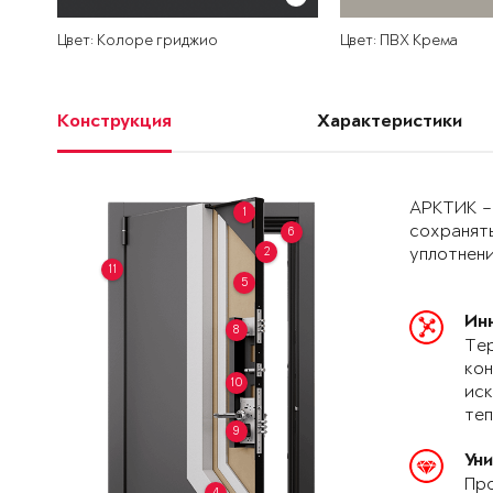
Цвет: Колоре гриджио
Цвет: ПВХ Крема
Конструкция
Характеристики
АРКТИК –
1
сохранять
6
2
уплотнени
11
5
Ин
8
Тер
кон
10
иск
теп
9
Ун
Про
4