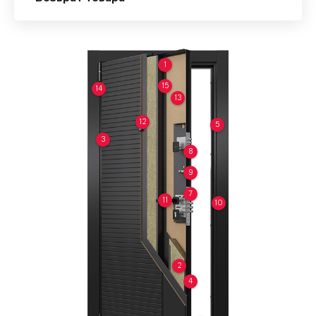
1
15
14
13
12
5
3
8
9
7
11
10
2
4