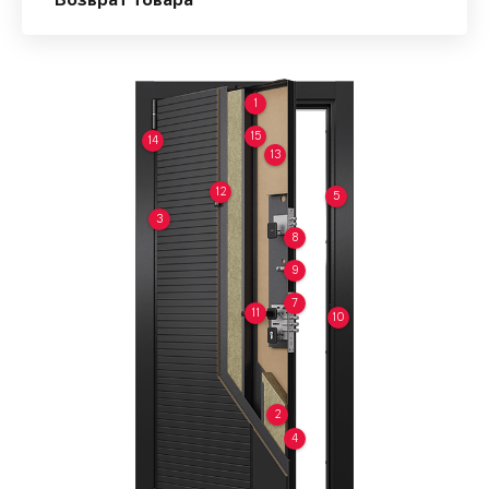
Возврат товара
1
15
14
13
12
5
3
8
9
7
11
10
2
4