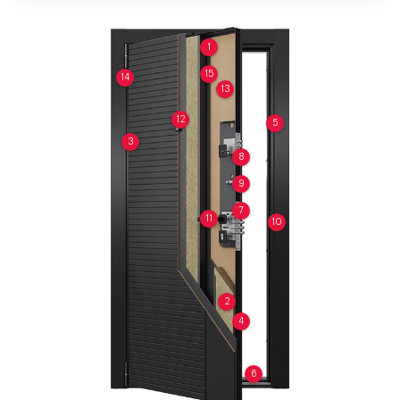
1
15
14
13
12
5
3
8
9
7
11
10
2
4
6