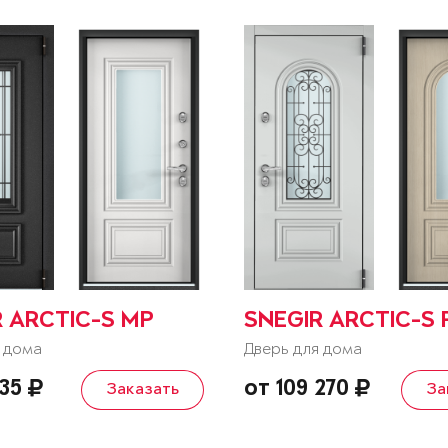
R ARCTIC-S MP
SNEGIR ARCTIC-S 
 дома
Дверь для дома
635
от 109 270
Заказать
За