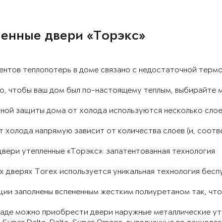
енные двери «Торэкс»
ентов теплопотерь в доме связано с недостаточной терм
о, чтобы ваш дом был по-настоящему теплым, выбирайте 
жной защиты дома от холода используются несколько сло
 холода напрямую зависит от количества слоев (и, соотв
вери утепленные «Торэкс»: запатентованная технология
х дверях Torex используется уникальная технология беспу
ии заполнены вспененным жестким полиуретаном так, что 
аде можно приобрести двери наружные металлические уте