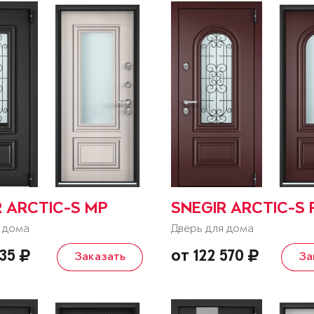
R ARCTIC-S MP
SNEGIR ARCTIC-S 
 дома
Дверь для дома
635
от 122 570
Заказать
За