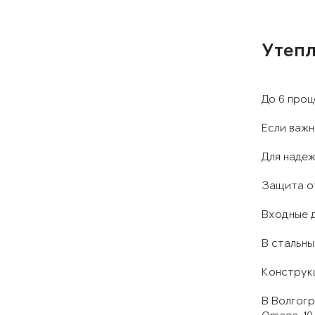
Утепл
До 6 проц
Если важн
Для наде
Защита от
Входные д
В стальны
Конструкц
В Волгогр