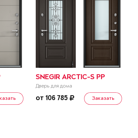
P
SNEGIR ARCTIC-S PP
Дверь для дома
от 106 785
казать
Заказать