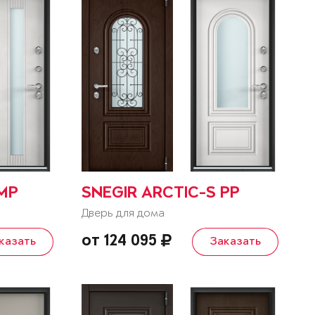
 MP
SNEGIR ARCTIC-S PP
Дверь для дома
от 124 095
казать
Заказать