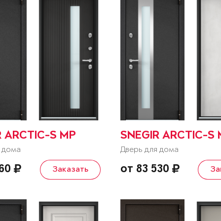
R ARCTIC-S MP
SNEGIR ARCTIC-S
 дома
Дверь для дома
460
от 83 530
Заказать
За