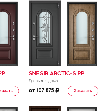
PP
SNEGIR ARCTIC-S PP
Дверь для дома
от 107 875
казать
Заказать