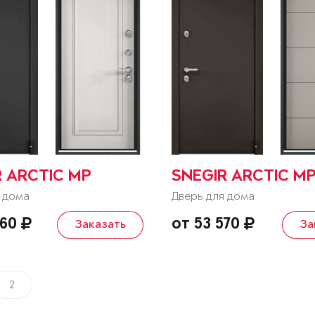
R ARCTIC MP
SNEGIR ARCTIC M
 дома
Дверь для дома
860
от 53 570
Заказать
За
2