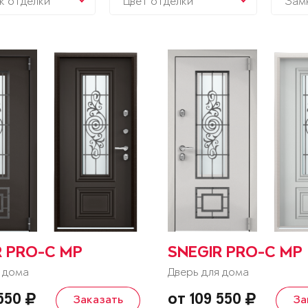
к отделки
Цвет отделки
Зам
R PRO-C MP
SNEGIR PRO-C MP
 дома
Дверь для дома
 550
от 109 550
Заказать
За